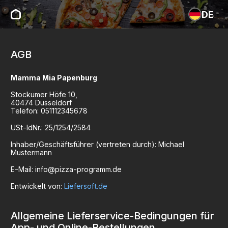
DE
AGB
Mamma Mia Papenburg
Stockumer Höfe
10
,
40474
Dusseldorf
Telefon:
051112345678
USt-IdNr.:
25/1254/2584
Inhaber/Geschäftsführer (vertreten durch):
Michael
Mustermann
E-Mail:
info@pizza-programm.de
Entwickelt von:
Liefersoft.de
Allgemeine Lieferservice-Bedingungen für
App- und Online-Bestellungen